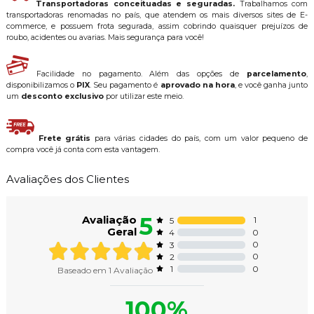
Transportadoras conceituadas e seguradas.
Trabalhamos com
transportadoras renomadas no país, que atendem os mais diversos sites de E-
commerce, e possuem frota segurada, assim cobrindo quaisquer prejuízos de
roubo, acidentes ou avarias. Mais segurança para você!
Facilidade no pagamento. Além das opções de
parcelamento
,
disponibilizamos o
PIX
. Seu pagamento é
aprovado na hora
, e você ganha junto
um
desconto exclusivo
por utilizar este meio.
Frete grátis
para várias cidades do país, com um valor pequeno de
compra você já conta com esta vantagem.
Avaliações dos Clientes
5
Avaliação
1
5
Geral
0
4
0
3
0
2
0
1
Baseado em
1
Avaliação
100%