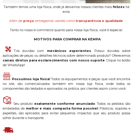
Também temos uma loja física, onde já deixamos nossos clientes mais
felizes
há
anos.
Além de
preço
, entregamos valores como
transparência e qualidade
.
Tanto no nosso e-commerce quanto para nossa loja física, você é especial.
MOTIVOS PARA COMPRAR NA KEMPA
Tira dúvidas com
mecânicos experientes
: Possui dúvidas sobre
aplicações de peças ou detalhes técnicos sobre determinado produto? Oferecemos
canais diretos para esclarecimentos com nosso suporte
. Clique no botão
de WhatsApp!
Possuímos loja física!
Todos os equipamentos e peças que você encontra
no site, são comercializados também em nossa loja física, onde todos os
componentes são testados e aprovados na prática, por clientes assim como você.
Seu produto
exatamente conforme anunciado
. Todos os pedidos são
embalados da
melhor e mais compacta forma possível
. Plásticos, isopores e
papelões, são aplicados para evitar pequenos impactos que seu produto possa
sofrer durante o transporte.