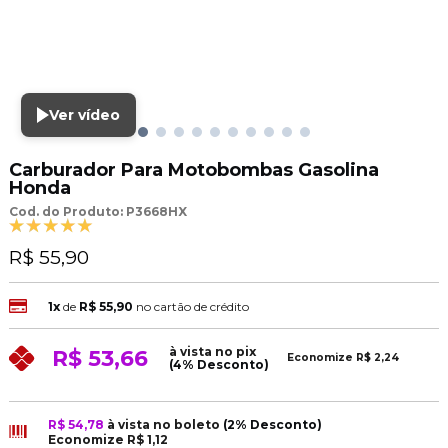
Ver vídeo
Carburador Para Motobombas Gasolina
Honda
Cod. do Produto: P3668HX
R$ 55,90
1x
de
R$ 55,90
no cartão de crédito
à vista no pix
R$ 53,66
Economize
R$ 2,24
(4% Desconto)
R$ 54,78
à vista no boleto
(2% Desconto)
Economize
R$ 1,12