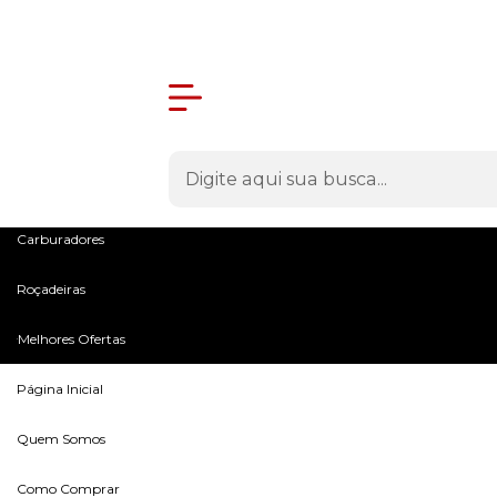
Olá Visitante!
Acesse sua conta e pedidos
Menu
Máquinas
Peças e Acessórios
Microtratores
Carburadores
Roçadeiras
Melhores Ofertas
Página Inicial
Quem Somos
Como Comprar