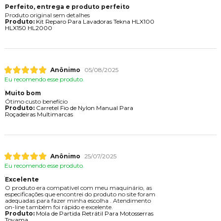
Perfeito, entrega e produto perfeito
Produto original sem detalhes
Produto:
Kit Reparo Para Lavadoras Tekna HLX100
HLX150 HL2000
Anônimo
05/08/2025
Eu recomendo esse produto.
Muito bom
Ótimo custo benefício
Produto:
Carretel Fio de Nylon Manual Para
Roçadeiras Multimarcas
Anônimo
25/07/2025
Eu recomendo esse produto.
Excelente
O produto era compatível com meu maquinário, as
especificações que encontrei do produto no site foram
adequadas para fazer minha escolha . Atendimento
on-line também foi rápido e excelente.
Produto:
Mola de Partida Retrátil Para Motosserras
Toyama