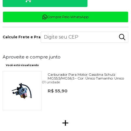
Compre Pelo WhatsApp
Calcule Frete e Prazo
Aproveite e compre junto
Você está visualizando
Carburador Para Motor Gasolina Schulz
MGS5,5/MGS6,5 -
Cor:
Único
Tamanho:
Unico
01 unidade
R$ 55,90
+