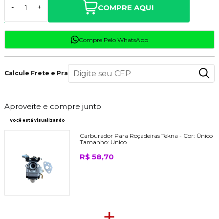
COMPRE AQUI
-
+
Compre Pelo WhatsApp
Calcule Frete e Prazo
Aproveite e compre junto
Você está visualizando
Carburador Para Roçadeiras Tekna -
Cor:
Único
Tamanho:
Unico
R$ 58,70
+