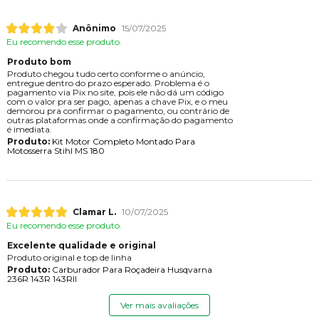
Anônimo
15/07/2025
Eu recomendo esse produto.
Produto bom
Produto chegou tudo certo conforme o anúncio,
entregue dentro do prazo esperado. Problema é o
pagamento via Pix no site, pois ele não dá um código
com o valor pra ser pago, apenas a chave Pix, e o meu
demorou pra confirmar o pagamento, ou contrário de
outras plataformas onde a confirmação do pagamento
é imediata.
Produto:
Kit Motor Completo Montado Para
Motosserra Stihl MS 180
Clamar L.
10/07/2025
Eu recomendo esse produto.
Excelente qualidade e original
Produto original e top de linha
Produto:
Carburador Para Roçadeira Husqvarna
236R 143R 143RII
Ver mais avaliações