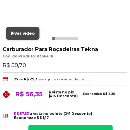
Ver vídeo
Carburador Para Roçadeiras Tekna
Cod. do Produto: P3664TK
R$ 58,70
2x
de
R$ 29,35
sem juros no cartão de crédito
à vista no pix
R$ 56,35
Economize
R$ 2,35
(4% Desconto)
R$ 57,53
à vista no boleto
(2% Desconto)
Economize
R$ 1,17