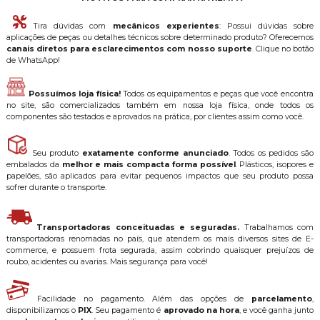
Tira dúvidas com
mecânicos experientes
: Possui dúvidas sobre
aplicações de peças ou detalhes técnicos sobre determinado produto? Oferecemos
canais diretos para esclarecimentos com nosso suporte
. Clique no botão
de WhatsApp!
Possuímos loja física!
Todos os equipamentos e peças que você encontra
no site, são comercializados também em nossa loja física, onde todos os
componentes são testados e aprovados na prática, por clientes assim como você.
Seu produto
exatamente conforme anunciado
. Todos os pedidos são
embalados da
melhor e mais compacta forma possível
. Plásticos, isopores e
papelões, são aplicados para evitar pequenos impactos que seu produto possa
sofrer durante o transporte.
Transportadoras conceituadas e seguradas.
Trabalhamos com
transportadoras renomadas no país, que atendem os mais diversos sites de E-
commerce, e possuem frota segurada, assim cobrindo quaisquer prejuízos de
roubo, acidentes ou avarias. Mais segurança para você!
Facilidade no pagamento. Além das opções de
parcelamento
,
disponibilizamos o
PIX
. Seu pagamento é
aprovado na hora
, e você ganha junto