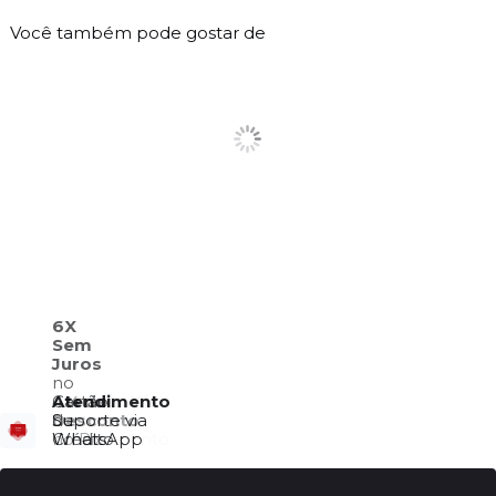
Você também pode gostar de
6X
Sem
Juros
no
Frete Grátis
4% de
Cartão
Atendimento
Consulte
Desconto
de
Suporte via
Regulamento
no Pix
Crédito
WhatsApp