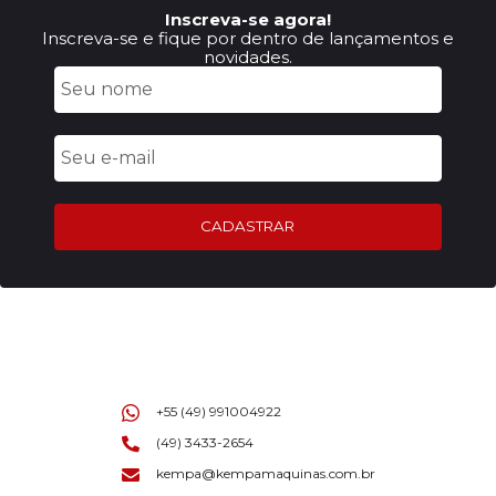
Inscreva-se agora!
Inscreva-se e fique por dentro de lançamentos e
novidades.
CADASTRAR
+55 (49) 991004922
(49) 3433-2654
kempa@kempamaquinas.com.br