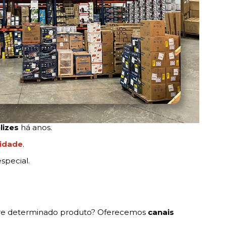
lizes
há anos.
lidade
.
special.
sobre determinado produto? Oferecemos
canais