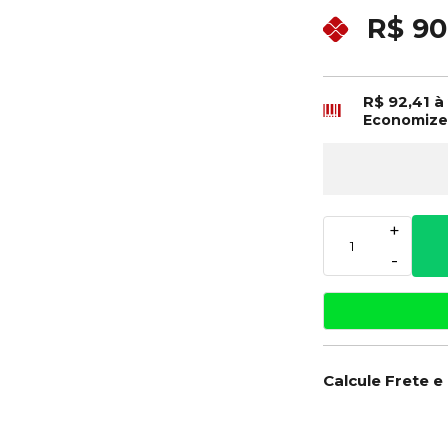
R$ 90
R$ 92,41
à
Economiz
+
-
Calcule Frete e