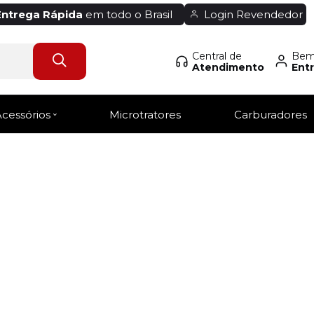
Entrega Rápida
em todo o Brasil
Login Revendedor
Central de
Bem-
Atendimento
Entr
Acessórios
Microtratores
Carburadores