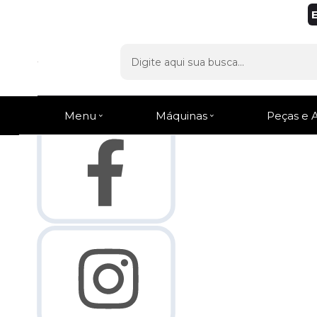
Olá Visitante!
Acesse sua conta e pedidos
Página Inicial
Quem Somos
Como Comprar
Fale Conosco
Venda Atacado
Lista de
Favoritos
Menu
Máquinas
Peças e 