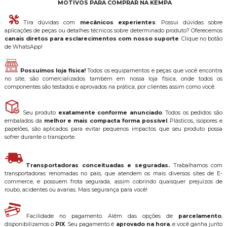
MOTIVOS PARA COMPRAR NA KEMPA
Tira dúvidas com
mecânicos experientes
: Possui dúvidas sobre
aplicações de peças ou detalhes técnicos sobre determinado produto? Oferecemos
canais diretos para esclarecimentos com nosso suporte
. Clique no botão
de WhatsApp!
Possuímos loja física!
Todos os equipamentos e peças que você encontra
no site, são comercializados também em nossa loja física, onde todos os
componentes são testados e aprovados na prática, por clientes assim como você.
Seu produto
exatamente conforme anunciado
. Todos os pedidos são
embalados da
melhor e mais compacta forma possível
. Plásticos, isopores e
papelões, são aplicados para evitar pequenos impactos que seu produto possa
sofrer durante o transporte.
Transportadoras conceituadas e seguradas.
Trabalhamos com
transportadoras renomadas no país, que atendem os mais diversos sites de E-
commerce, e possuem frota segurada, assim cobrindo quaisquer prejuízos de
roubo, acidentes ou avarias. Mais segurança para você!
Facilidade no pagamento. Além das opções de
parcelamento
,
disponibilizamos o
PIX
. Seu pagamento é
aprovado na hora
, e você ganha junto