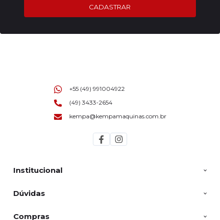
CADASTRAR
+55 (49) 991004922
(49) 3433-2654
kempa@kempamaquinas.com.br
Institucional
Dúvidas
Compras