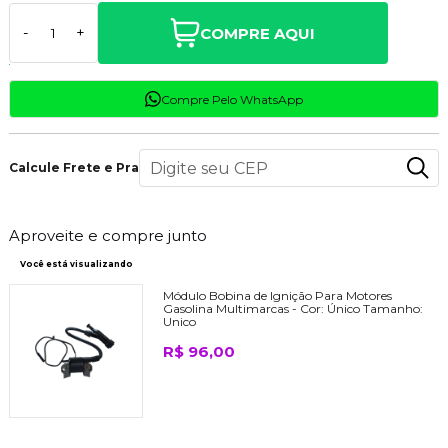
COMPRE AQUI
-
+
Compre Pelo WhatsApp
Calcule Frete e Prazo
Aproveite e compre junto
Você está visualizando
Módulo Bobina de Ignição Para Motores
Gasolina Multimarcas -
Cor:
Único
Tamanho:
Unico
R$ 96,00