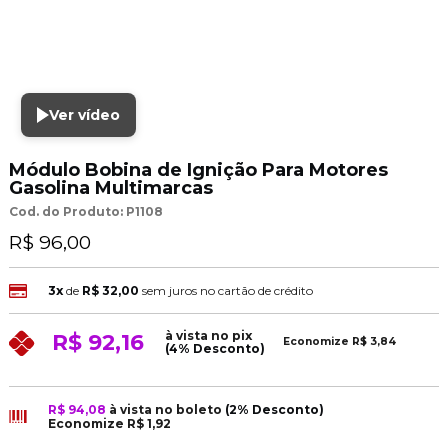
Ver vídeo
Módulo Bobina de Ignição Para Motores
Gasolina Multimarcas
Cod. do Produto: P1108
R$ 96,00
3x
de
R$ 32,00
sem juros no cartão de crédito
à vista no pix
R$ 92,16
Economize
R$ 3,84
(4% Desconto)
R$ 94,08
à vista no boleto
(2% Desconto)
Economize
R$ 1,92