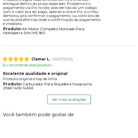
entregue dentro do prazo esperado. Problema é o
pagamento via Pix no site, pois ele não dá um código
com o valor pra ser pago, apenas a chave Pix, e o meu
demorou pra confirmar o pagamento, ou contrário de
outras plataformas onde a confirmação do pagamento
é imediata.
Produto:
Kit Motor Completo Montado Para
Motosserra Stihl MS 180
Clamar L.
10/07/2025
Eu recomendo esse produto.
Excelente qualidade e original
Produto original e top de linha
Produto:
Carburador Para Roçadeira Husqvarna
236R 143R 143RII
Ver mais avaliações
Você também pode gostar de