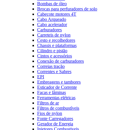
Bombas de óleo
Brocas para perfuradores de solo
Cabeçote motores 4T
Cabo Arqueado
Cabo acelerador
Carburadores
Carreteis de nylon
Cesto e recolhedores
Chassis e plataformas
Cilindro e pistão
Cintos e acessórios
Conexão de carburadores
Correias tração
Correntes e Sabres
EPI
Embreagens e tambores
Esticador de Corrente
Facas e lâminas
Ferramentas elétricas
Filtros de ar
Filtros de combustíveis
Fios de nylon
Fonte Carregadores
Gerador de Energia
Injetores Combustiveis