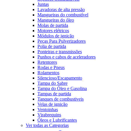
Juntas
Lavadoras de alta pressão
Mangueiras do combustível
Mangueiras do óleo
Molas de partida
Motores elétricos
Módulos de ignição
Peças Para Pulverizadores
Polia de partida
Ponteiras e transmissões
Punhos e cabos de aceleradores
Retentores
Rodas e Pneus
Rolamentos
Silencioso/Escapamento
Tampa do Sabre
Tampa do Óleo e Gasolina
Tampas de partida
Tanques de combustiveis
Velas de ignição
Ventoinhas
Virabrequins
Óleos e Lubrificantes
Ver todas as Categorias