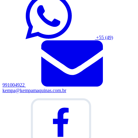
+55 (49)
991004922
kempa@kempamaquinas.com.br