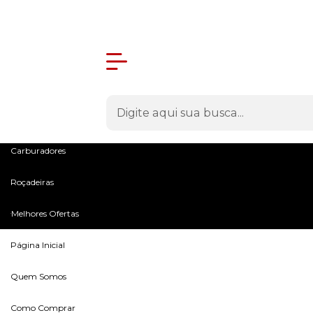
Olá Visitante!
Acesse sua conta e pedidos
Menu
Máquinas
Peças e Acessórios
Microtratores
Carburadores
Roçadeiras
Melhores Ofertas
Página Inicial
Quem Somos
Como Comprar