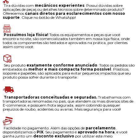
Tira dúvidas com
mecânicos experientes
: Possui dúvidas sobre
aplicações de peças ou detalhes técnicos sobre determinado produto?
Oferecemos
canais diretos para esclarecimentos com nosso
suporte
. Clique no botão de WhatsApp!
Possuímos loja física!
Todos os equipamentos e peças que você
encontra no site, são comercializados também em nossa loja física, onde
todos os componentes são testados e aprovados na prática, por clientes
assim como você.
Seu produto
exatamente conforme anunciado
. Todos os pedidos são
embalados da
melhor e mais compacta forma possível
. Plásticos,
isopores e papelões, são aplicados para evitar pequenos impactos que seu
produto possa sofrer durante o transporte.
Transportadoras conceituadas e seguradas.
Trabalhamos com
transportadoras renomadas no país, que atendem os mais diversos sites de
E-commerce, e possuem frota segurada, assim cobrindo quaisquer
prejuízos de roubo, acidentes ou avarias. Mais segurança para você!
Facilidade no pagamento. Além das opções de
parcelamento
,
disponibilizamos o
PIX
. Seu pagamento é
aprovado na hora
, e você
ganha junto um
desconto exclusivo
por utilizar este meio.