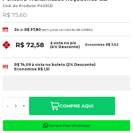
Cod. do Produto: P425CD
R$ 75,60
2x
de
R$ 37,80
sem juros no cartão de crédito
à vista no pix
R$ 72,58
Economize
R$ 3,02
(4% Desconto)
R$ 74,09
à vista no boleto
(2% Desconto)
Economize
R$ 1,51
COMPRE AQUI
-
+
Compre Pelo WhatsApp