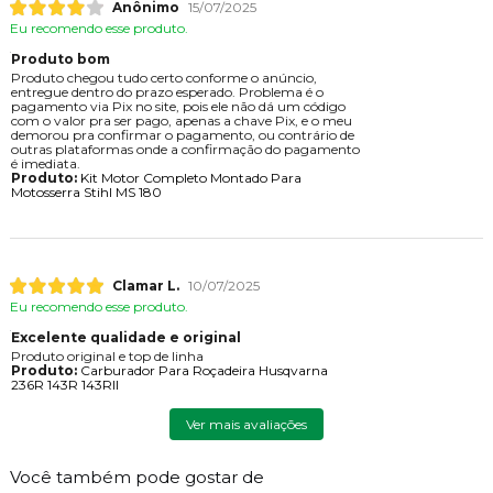
Anônimo
15/07/2025
Eu recomendo esse produto.
Produto bom
Produto chegou tudo certo conforme o anúncio,
entregue dentro do prazo esperado. Problema é o
pagamento via Pix no site, pois ele não dá um código
com o valor pra ser pago, apenas a chave Pix, e o meu
demorou pra confirmar o pagamento, ou contrário de
outras plataformas onde a confirmação do pagamento
é imediata.
Produto:
Kit Motor Completo Montado Para
Motosserra Stihl MS 180
Clamar L.
10/07/2025
Eu recomendo esse produto.
Excelente qualidade e original
Produto original e top de linha
Produto:
Carburador Para Roçadeira Husqvarna
236R 143R 143RII
Ver mais avaliações
Você também pode gostar de